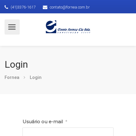
(41)3376-1617
contato@fornea.com.br
Login
Fornea
Login
Usuário ou e-mail
*