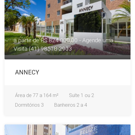
a partir de R$ 824.000,00 - Agende uma
Visita (41) 98518-2903
ANNECY
Área
de 77 a 164 m²
Suíte
1 ou 2
Dormitórios
3
Banheiros
2 a 4