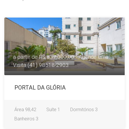
a partir de R$ 837.000,00 - Agende uma
Visita (41) 98518-2903
PORTAL DA GLÓRIA
Área
98,42
Suíte
1
Dormitórios
3
Banheiros
3