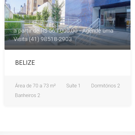
a partir de R$ 569.000,00 - Agende uma
Visita (41) 98518-2903
BELIZE
Área
de 70 a 73 m²
Suíte
1
Dormitórios
2
Banheiros
2